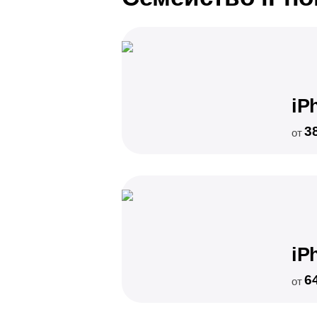
iP
3
от
iP
6
от