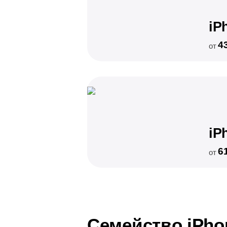
iP
4
от
iP
6
от
Семейство iPho