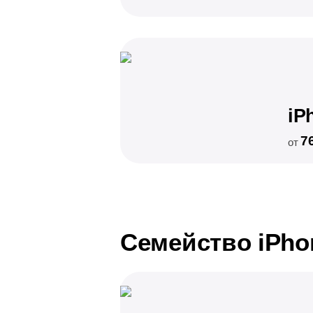
iP
7
от
Семейство iPho