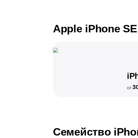
Apple iPhone SE
iP
3
от
Семейство iPho