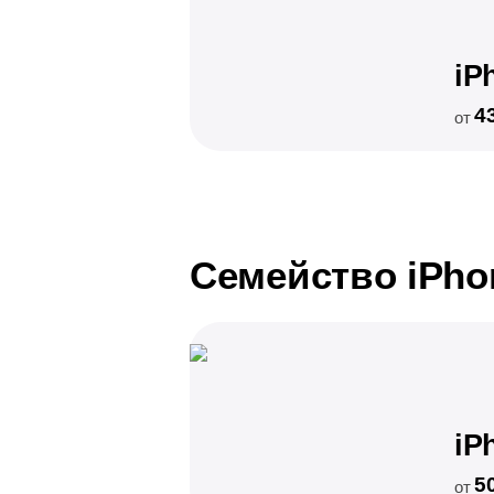
iP
4
от
Семейство iPho
iP
5
от