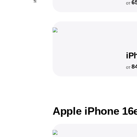
6
от
iP
8
от
Apple iPhone 16