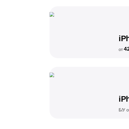
iP
4
от
iP
Б/У 