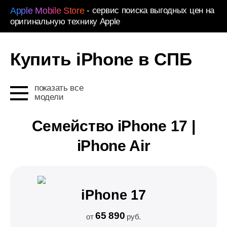
Apple Mobile Store
- сервис поиска выгодных цен на
оригинальную технику Apple
Купить iPhone в СПБ
256 ГБ
256 ГБ
256 ГБ
256 ГБ
256 ГБ
128 ГБ
128 ГБ
128 ГБ
128 ГБ
256 ГБ
128 ГБ
128 ГБ
128 ГБ
256 ГБ
128 ГБ
128 ГБ
128 ГБ
128 ГБ
64 ГБ
128 ГБ
128 ГБ
128 ГБ
128 ГБ
64 ГБ
128 ГБ
64 ГБ
64 ГБ
Soft Pin
Soft Pin
White
White
Space B
Space B
Space B
Cosmic 
Cosmic 
Cosmic 
Cosmic 
Cosmic 
Cosmic 
Cosmic 
White
White
White
White
White
White
White
White
White
Desert T
Desert T
Desert T
Desert T
Desert T
Desert T
Desert T
Blue
Blue
Blue
Blue
Blue
Blue
White Ti
White Ti
White Ti
White Ti
White Ti
White Ti
White Ti
Starlight
Starlight
Starlight
Starlight
Starlight
Starlight
Gold
Gold
Gold
Deep Pu
Gold
Gold
Starlight
Starlight
Starlight
Starlight
Starlight
Starlight
Starlight
Pink
Pink
Sierra B
Sierra B
Sierra B
Sierra B
White
White
White
Pacific 
Pacific 
White
White
White
White
White
512 ГБ
512 ГБ
512 ГБ
512 ГБ
512 ГБ
256 ГБ
256 ГБ
256 ГБ
256 ГБ
512 ГБ
256 ГБ
256 ГБ
256 ГБ
512 ГБ
256 ГБ
256 ГБ
256 ГБ
256 ГБ
128 ГБ
256 ГБ
256 ГБ
256 ГБ
256 ГБ
128 ГБ
256 ГБ
128 ГБ
128 ГБ
White
White
Black
Black
Sky Blue
Sky Blue
Sky Blue
Deep Bl
Deep Bl
Deep Bl
Deep Bl
Deep Bl
Deep Bl
Deep Bl
Black
Black
Black
Teal
Teal
Teal
Teal
Teal
Teal
White Ti
White Ti
White Ti
White Ti
White Ti
White Ti
White Ti
Yellow
Yellow
Yellow
Yellow
Yellow
Yellow
Natural 
Natural 
Natural 
Natural 
Natural 
Natural 
Natural 
Eellow
Eellow
Eellow
Eellow
Eellow
Eellow
Deep Pu
Silver
Deep Pu
Space B
Silver
Silver
Red
Red
Red
Green
Green
Green
Alpine G
Alpine G
Graphite
Gold
Green
Green
Green
Gold
Gold
Black
Black
показать все
модели
1 ТБ
1 ТБ
1 ТБ
512 ГБ
512 ГБ
512 ГБ
512 ГБ
1 ТБ
512 ГБ
512 ГБ
512 ГБ
1 ТБ
512 ГБ
512 ГБ
1 ТБ
512 ГБ
256 ГБ
512 ГБ
512 ГБ
256 ГБ
256 ГБ
Black
Black
Lavende
Lavende
Light Go
Light Go
Light Go
Silver
Silver
Silver
Silver
Silver
Silver
Silver
Pink
Pink
Pink
Pink
Pink
Pink
Black Ti
Black Ti
Black Ti
Black Ti
Black Ti
Black Ti
Black Ti
Green
Green
Green
Green
Green
Green
Black Ti
Black Ti
Black Ti
Black Ti
Black Ti
Black Ti
Black Ti
Red
Red
Red
Red
Red
Red
Deep Pu
Space B
Deep Pu
Deep Pu
Midnight
Midnight
Midnight
Red
Red
Red
Graphite
Graphite
Graphite
Red
Blue
Red
Graphite
Graphite
Семейство iPhone 17 |
2 ТБ
1 ТБ
1 ТБ
Sage
Sage
Cloud W
Cloud W
Cloud W
Ultramar
Ultramar
Ultramar
Ultramar
Ultramar
Ultramar
Natural 
Natural 
Natural 
Natural 
Natural 
Natural 
Natural 
Pink
Pink
Pink
Pink
Pink
Pink
Blue Tit
Blue Tit
Blue Tit
Blue Tit
Blue Tit
Blue Tit
Blue Tit
Blue
Blue
Blue
Blue
Blue
Blue
Space B
Space B
Pink
Pink
Pink
Blue
Purple
Blue
Silver
iPhone Air
Mist Blu
Mist Blu
Black
Black
Black
Black
Black
Black
Black
Black
Black
Black
Black
Black
Purple
Purple
Purple
Purple
Purple
Purple
Blue
Blue
Blue
Purple
Black
Purple
Midnight
Midnight
Midnight
Midnight
Midnight
Midnight
Midnight
Midnight
Midnight
Black
Black
iPhone 17
65 890
от
руб.