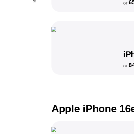
6
от
iP
8
от
Apple iPhone 16