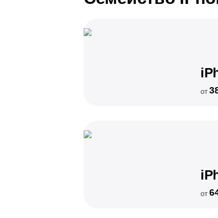
iP
3
от
iP
6
от