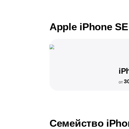
Apple iPhone SE
iP
3
от
Семейство iPho