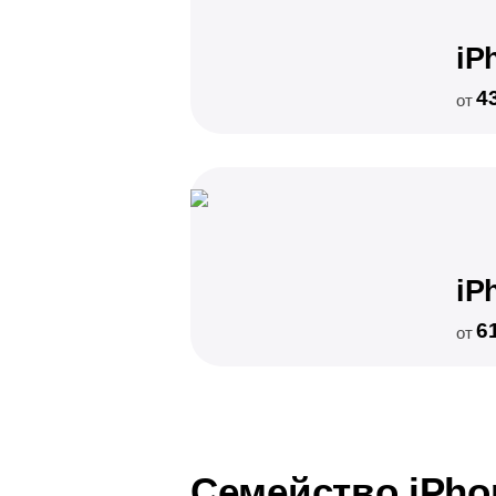
iP
4
от
iP
6
от
Семейство iPho