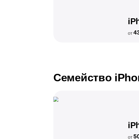
iP
4
от
Семейство iPho
iP
5
от