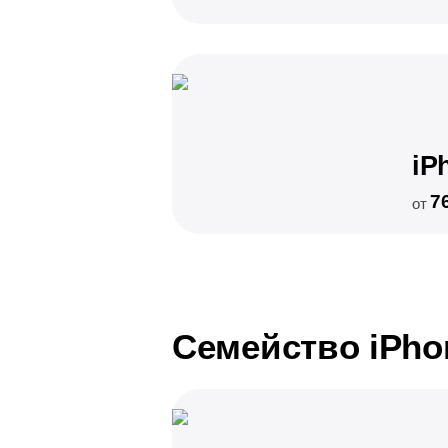
iP
7
от
Семейство iPho