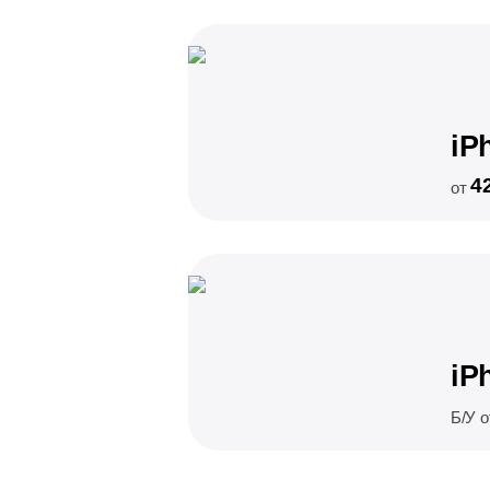
iP
4
от
iP
Б/У 