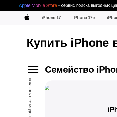
Apple Mobile Store
- сервис поиска выгодных це
iPhone 17
iPhone 17e
iPho
Купить iPhone 
Семейство iPhon
показать все модели
iP