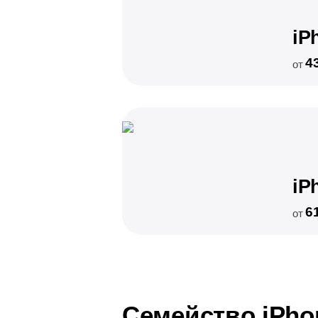
iP
4
от
iP
6
от
Семейство iPho