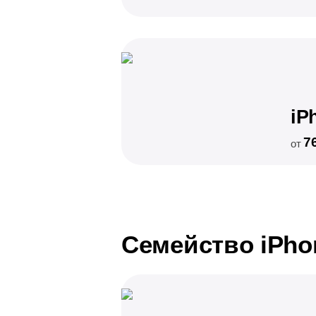
iP
7
от
Семейство iPho