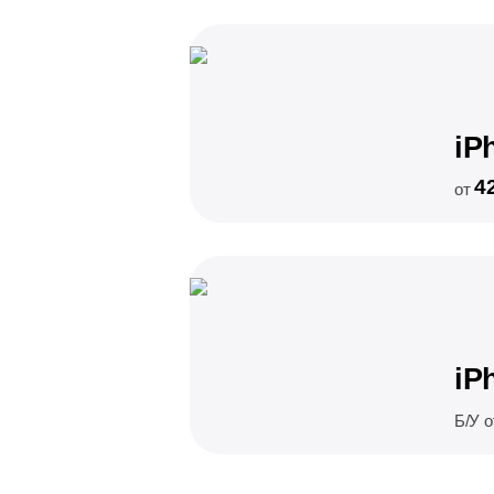
iP
4
от
iP
Б/У 