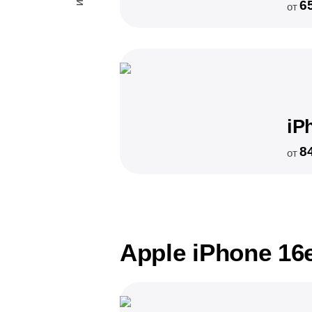
6
от
iP
8
от
Apple iPhone 16