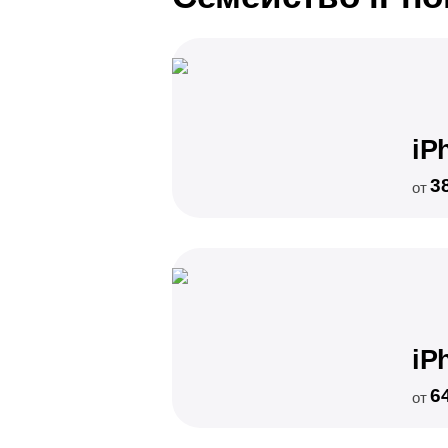
iP
3
от
iP
6
от