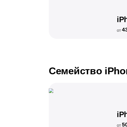
iP
4
от
Семейство iPho
iP
5
от