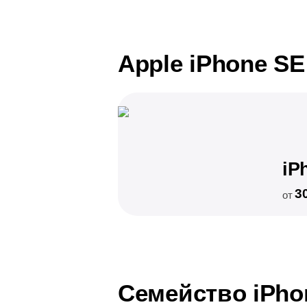
Apple iPhone SE
iP
3
от
Семейство iPho