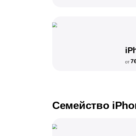
iP
7
от
Семейство iPho