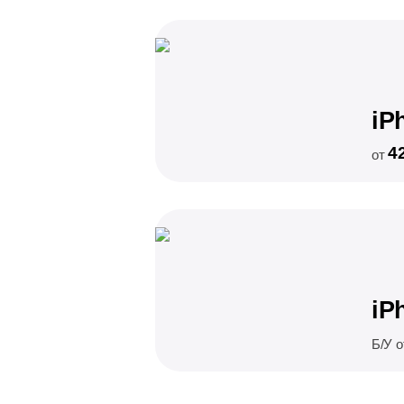
iP
4
от
iP
Б/У 