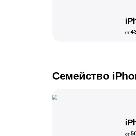
iP
4
от
Семейство iPho
iP
5
от