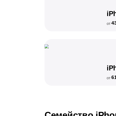
iP
4
от
iP
6
от
Семейство iPho