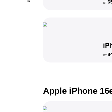
6
от
iP
8
от
Apple iPhone 16