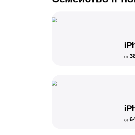
iP
3
от
iP
6
от