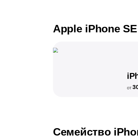
Apple iPhone SE
iP
3
от
Семейство iPho