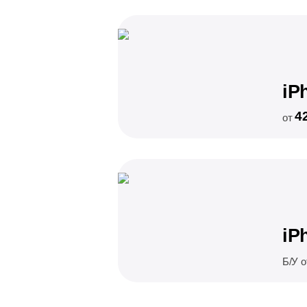
iP
4
от
iP
Б/У 