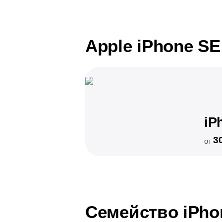
Apple iPhone SE
iP
3
от
Семейство iPho