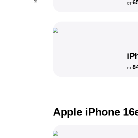
6
от
iP
8
от
Apple iPhone 16