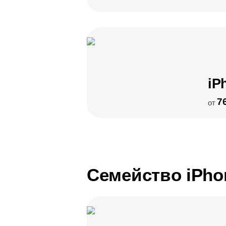
iP
7
от
Семейство iPho