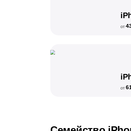
iP
4
от
iP
6
от
Семейство iPho