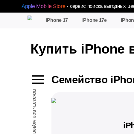
Apple Mobile Store
- сервис поиска выгодных це
iPhone 17
iPhone 17e
iPhon
Купить iPhone 
Семейство iPhon
показать все модели
iP