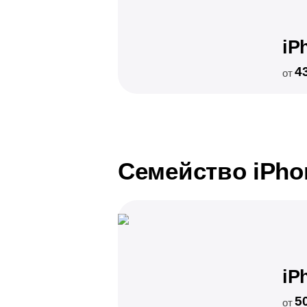
iP
4
от
Семейство iPho
iP
5
от