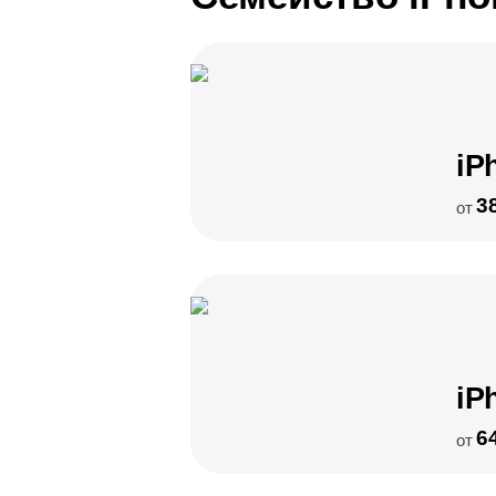
iP
3
от
iP
6
от