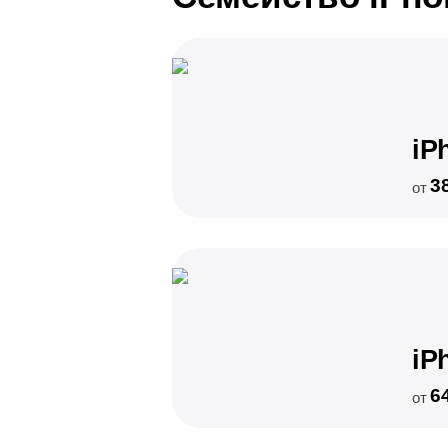
iP
3
от
iP
6
от