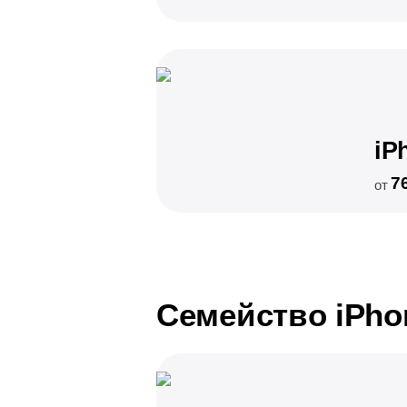
iP
7
от
Семейство iPho