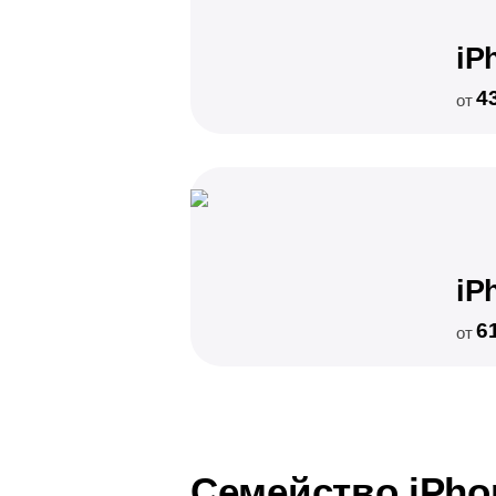
iP
4
от
iP
6
от
Семейство iPho