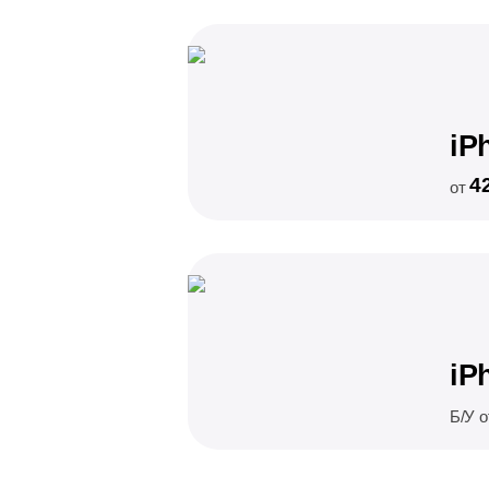
iP
4
от
iP
Б/У 