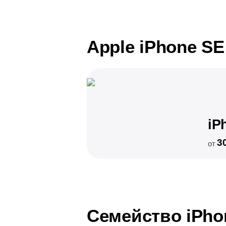
Apple iPhone SE
iP
3
от
Семейство iPho