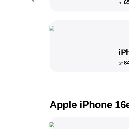
6
от
iP
8
от
Apple iPhone 16