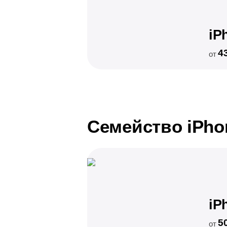
iP
4
от
Семейство iPho
iP
5
от