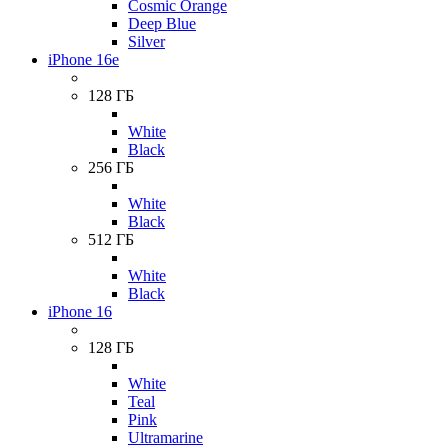
Cosmic Orange
Deep Blue
Silver
iPhone 16e
128 ГБ
White
Black
256 ГБ
White
Black
512 ГБ
White
Black
iPhone 16
128 ГБ
White
Teal
Pink
Ultramarine